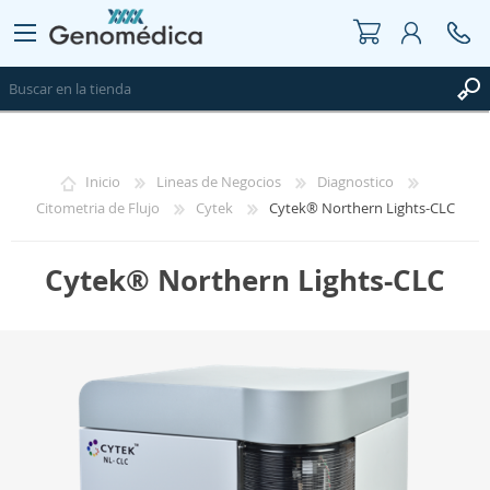
REGISTRO
Inicio
Lineas de Negocios
Diagnostico
INICIAR SESIÓN
Citometria de Flujo
Cytek
Cytek® Northern Lights-CLC
WISHLIST
0
Cytek® Northern Lights-CLC