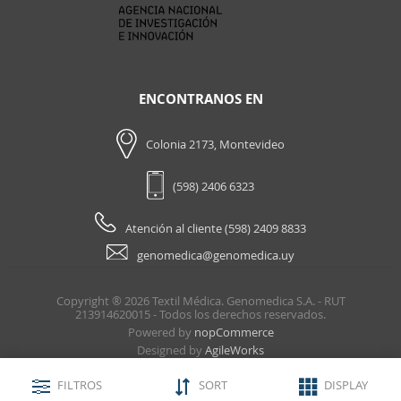
ENCONTRANOS EN
Colonia 2173, Montevideo
(598) 2406 6323
Atención al cliente (598) 2409 8833
genomedica@genomedica.uy
Copyright ® 2026 Textil Médica. Genomedica S.A. - RUT
213914620015 - Todos los derechos reservados.
Powered by
nopCommerce
Designed by
AgileWorks
FILTROS
SORT
DISPLAY