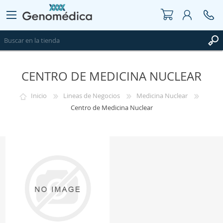
CENTRO DE MEDICINA NUCLEAR
REGISTRO
INICIAR SESIÓN
Inicio
Lineas de Negocios
Medicina Nuclear
WISHLIST
0
Centro de Medicina Nuclear