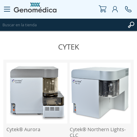
CYTEK
REGISTRO
INICIAR SESIÓN
WISHLIST
0
Cytek® Aurora
Cytek® Northern Lights-
CLC