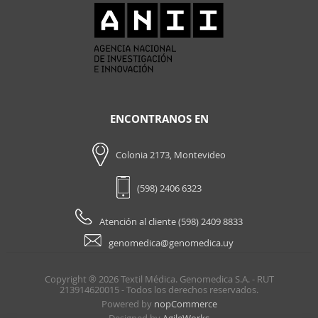
ENCONTRANOS EN
Colonia 2173, Montevideo
(598) 2406 6323
Atención al cliente (598) 2409 8833
genomedica@genomedica.uy
Copyright ® 2026 Textil Médica. Genomedica S.A. - RUT
213914620015 - Todos los derechos reservados.
Powered by
nopCommerce
Designed by
AgileWorks