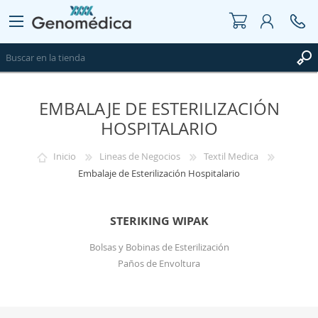
EMBALAJE DE ESTERILIZACIÓN
REGISTRO
HOSPITALARIO
INICIAR SESIÓN
WISHLIST
0
Inicio
Lineas de Negocios
Textil Medica
Embalaje de Esterilización Hospitalario
STERIKING WIPAK
Bolsas y Bobinas de Esterilización
Paños de Envoltura