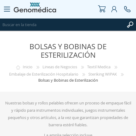
BOLSAS Y BOBINAS DE
REGISTRO
ESTERILIZACIÓN
INICIAR SESIÓN
WISHLIST
0
Inicio
Lineas de Negocios
Textil Medica
Embalaje de Esterilización Hospitalario
Steriking WIPAK
Bolsas y Bobinas de Esterilización
Nuestras bolsas y rollos pelables ofrecen un proceso de empaque fácil
y rápido para instrumentos individuales, juegos instrumentales
pequeños y otros artículos, a la vez que garantizan propiedades de
barrera estéril fiables.
La amplia selección incluye